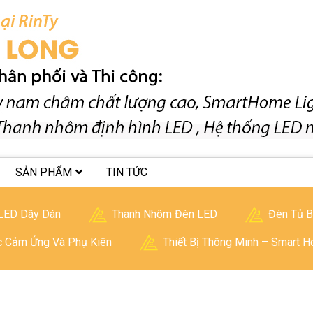
SẢN PHẨM
TIN TỨC
LED Dây Dán
Thanh Nhôm Đèn LED
Đèn Tủ 
c Cảm Ứng Và Phụ Kiên
Thiết Bị Thông Minh – Smart 